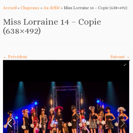
Accueil
»
Chapeaux
»
Au défilé
»
Miss Lorraine 14 – Copie (638×492)
Miss Lorraine 14 – Copie
(638×492)
← Précédent
Suivant →