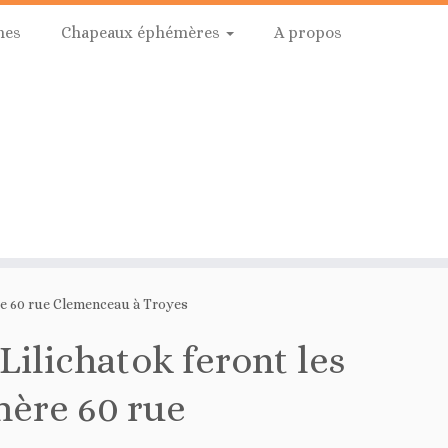
hes
Chapeaux éphémères
A propos
re 60 rue Clemenceau à Troyes
Lilichatok feront les
mère 60 rue