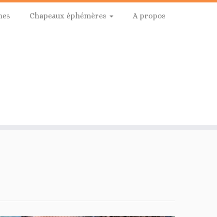
hes
Chapeaux éphémères
A propos