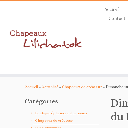
Skip
Accueil
to
content
Contact
Accueil
»
Actualité
»
Chapeaux de créateur
»
Dimanche 13 
Dim
Catégories
du 
Boutique éphémère d'artisans
Chapeaux de créateur
Expo artisanat