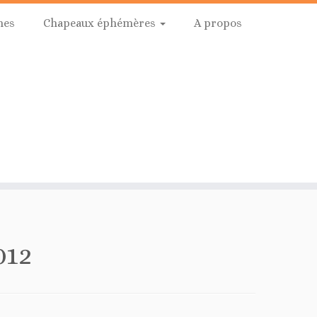
hes
Chapeaux éphémères
A propos
012