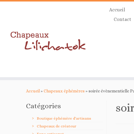
Skip
Accueil
to
content
Contact
Accueil
»
Chapeaux éphémères
»
soirée évènementielle Pa
soi
Catégories
Boutique éphémère d'artisans
Chapeaux de créateur
Expo artisanat