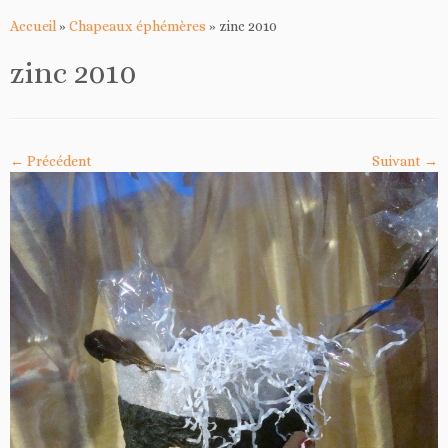
Accueil
»
Chapeaux éphémères
»
zinc 2010
zinc 2010
← Précédent
Suivant →